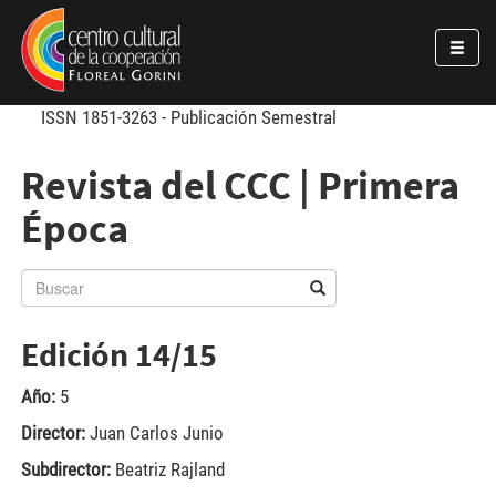
Pasar al contenido principal
Jump to main content
ISSN 1851-3263 - Publicación Semestral
Revista del CCC | Primera
Época
Edición 14/15
Año:
5
Director:
Juan Carlos Junio
Subdirector:
Beatriz Rajland