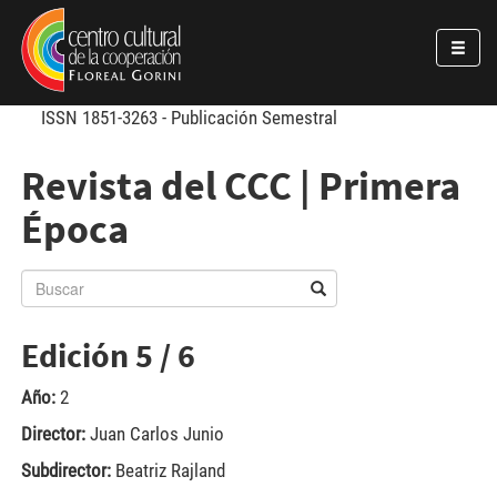
Pasar al contenido principal
Jump to main content
ISSN 1851-3263 - Publicación Semestral
Revista del CCC | Primera
Época
Edición 5 / 6
Año:
2
Director:
Juan Carlos Junio
Subdirector:
Beatriz Rajland