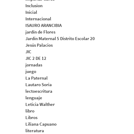
Inclusion
Inicial
Internacional
ISAURO ARANCIBIA
jardín de Flores
Jardín Maternal 5 Distrito Escolar 20
Jesús Palacios
JIC
JIC 2 DE 12
jornadas
juego
La Paternal
Lautaro Soria
lectoescritura
lenguaje
Leticia Walther
libro
Libros
Liliana Capuano
literatura