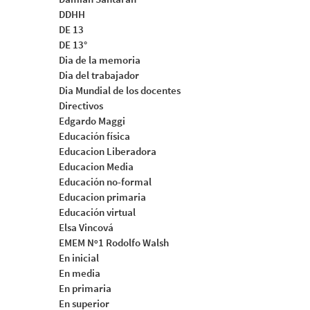
DDHH
DE 13
DE 13°
Dia de la memoria
Dia del trabajador
Dia Mundial de los docentes
Directivos
Edgardo Maggi
Educación física
Educacion Liberadora
Educacion Media
Educación no-formal
Educacion primaria
Educación virtual
Elsa Vincová
EMEM Nº1 Rodolfo Walsh
En inicial
En media
En primaria
En superior