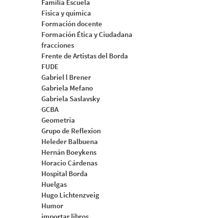
Familia Escuela
Fisica y quimica
Formación docente
Formación Ética y Ciudadana
fracciones
Frente de Artistas del Borda
FUDE
Gabriel l Brener
Gabriela Mefano
Gabriela Saslavsky
GCBA
Geometria
Grupo de Reflexion
Heleder Balbuena
Hernán Boeykens
Horacio Cárdenas
Hospital Borda
Huelgas
Hugo Lichtenzveig
Humor
importar libros