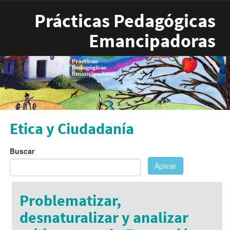
Pasar al contenido principal
Prácticas Pedagógicas
Emancipadoras
Etica y Ciudadanía
Buscar
Aplicar
Problematizar,
desnaturalizar y analizar