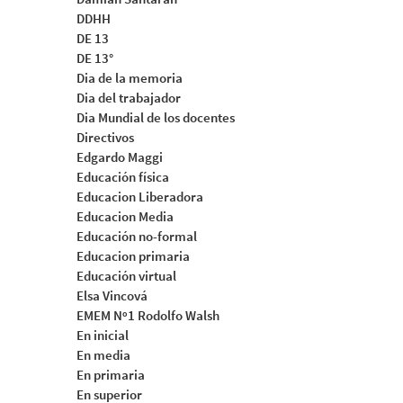
DDHH
DE 13
DE 13°
Dia de la memoria
Dia del trabajador
Dia Mundial de los docentes
Directivos
Edgardo Maggi
Educación física
Educacion Liberadora
Educacion Media
Educación no-formal
Educacion primaria
Educación virtual
Elsa Vincová
EMEM Nº1 Rodolfo Walsh
En inicial
En media
En primaria
En superior