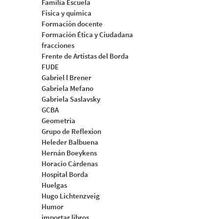
Familia Escuela
Fisica y quimica
Formación docente
Formación Ética y Ciudadana
fracciones
Frente de Artistas del Borda
FUDE
Gabriel l Brener
Gabriela Mefano
Gabriela Saslavsky
GCBA
Geometria
Grupo de Reflexion
Heleder Balbuena
Hernán Boeykens
Horacio Cárdenas
Hospital Borda
Huelgas
Hugo Lichtenzveig
Humor
importar libros