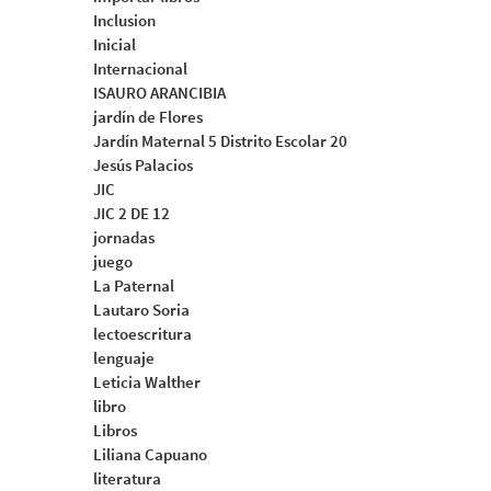
Inclusion
Inicial
Internacional
ISAURO ARANCIBIA
jardín de Flores
Jardín Maternal 5 Distrito Escolar 20
Jesús Palacios
JIC
JIC 2 DE 12
jornadas
juego
La Paternal
Lautaro Soria
lectoescritura
lenguaje
Leticia Walther
libro
Libros
Liliana Capuano
literatura