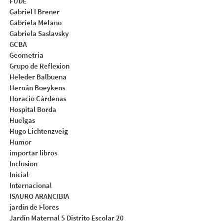
FUDE
Gabriel l Brener
Gabriela Mefano
Gabriela Saslavsky
GCBA
Geometria
Grupo de Reflexion
Heleder Balbuena
Hernán Boeykens
Horacio Cárdenas
Hospital Borda
Huelgas
Hugo Lichtenzveig
Humor
importar libros
Inclusion
Inicial
Internacional
ISAURO ARANCIBIA
jardín de Flores
Jardín Maternal 5 Distrito Escolar 20