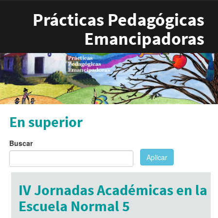
Pasar al contenido principal
Prácticas Pedagógicas
Emancipadoras
En superior
Buscar
Aplicar
IV Jornadas Académicas en la
Escuela Normal 5