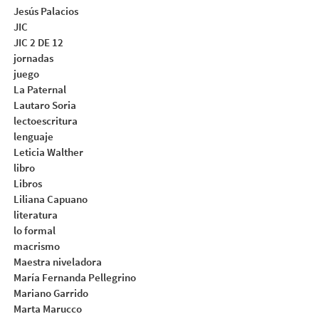
Jesús Palacios
JIC
JIC 2 DE 12
jornadas
juego
La Paternal
Lautaro Soria
lectoescritura
lenguaje
Leticia Walther
libro
Libros
Liliana Capuano
literatura
lo formal
macrismo
Maestra niveladora
María Fernanda Pellegrino
Mariano Garrido
Marta Marucco