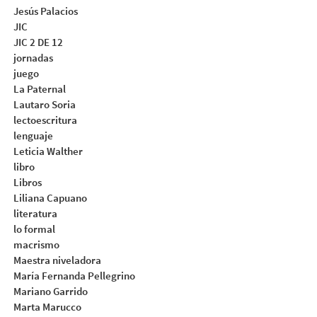
Jesús Palacios
JIC
JIC 2 DE 12
jornadas
juego
La Paternal
Lautaro Soria
lectoescritura
lenguaje
Leticia Walther
libro
Libros
Liliana Capuano
literatura
lo formal
macrismo
Maestra niveladora
María Fernanda Pellegrino
Mariano Garrido
Marta Marucco