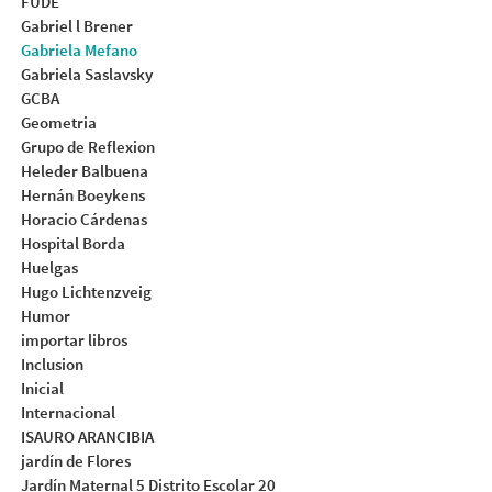
FUDE
Gabriel l Brener
Gabriela Mefano
Gabriela Saslavsky
GCBA
Geometria
Grupo de Reflexion
Heleder Balbuena
Hernán Boeykens
Horacio Cárdenas
Hospital Borda
Huelgas
Hugo Lichtenzveig
Humor
importar libros
Inclusion
Inicial
Internacional
ISAURO ARANCIBIA
jardín de Flores
Jardín Maternal 5 Distrito Escolar 20