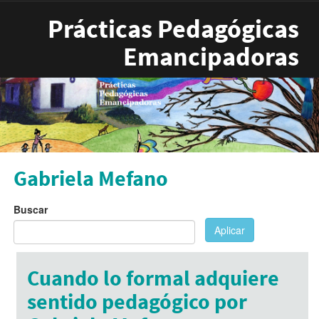
Pasar al contenido principal
Prácticas Pedagógicas
Emancipadoras
Gabriela Mefano
Buscar
Aplicar
Cuando lo formal adquiere
sentido pedagógico por