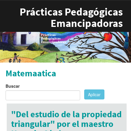
Pasar al contenido principal
Prácticas Pedagógicas
Emancipadoras
Matemaatica
Buscar
Aplicar
"Del estudio de la propiedad
triangular" por el maestro