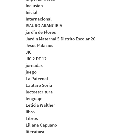
Inclusion
Inicial
Internacional
ISAURO ARANCIBIA
jardín de Flores
Jardín Maternal 5 Distrito Escolar 20
Jesús Palacios
JIC
JIC 2 DE 12
jornadas
juego
La Paternal
Lautaro Soria
lectoescritura
lenguaje
Leticia Walther
libro
Libros
Liliana Capuano
literatura