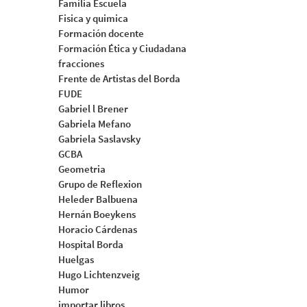
Familia Escuela
Fisica y quimica
Formación docente
Formación Ética y Ciudadana
fracciones
Frente de Artistas del Borda
FUDE
Gabriel l Brener
Gabriela Mefano
Gabriela Saslavsky
GCBA
Geometria
Grupo de Reflexion
Heleder Balbuena
Hernán Boeykens
Horacio Cárdenas
Hospital Borda
Huelgas
Hugo Lichtenzveig
Humor
importar libros