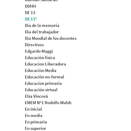
DDHH
DE 13
DE 13°
Dia de la memoria
Dia del trabajador
Dia Mundial de los docentes
Directivos
Edgardo Maggi
Educación física
Educacion Liberadora
Educacion Media
Educación no-formal
Educacion primaria
Educación virtual
Elsa Vincová
EMEM Nº1 Rodolfo Walsh
En inicial
En media
En primaria
En superior