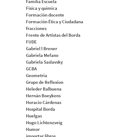
Familia Escuela
Fisica y quimica
Formación docente
Formación Ética y Ciudadana
fracciones
Frente de Artistas del Borda
FUDE
Gabriel l Brener
Gabriela Mefano
Gabriela Saslavsky
GCBA
Geometria
Grupo de Reflexion
Heleder Balbuena
Hernán Boeykens
Horacio Cárdenas
Hospital Borda
Huelgas
Hugo Lichtenzveig
Humor
importar libros