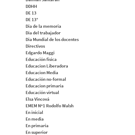
DDHH
DE 13
DE 13°
Dia de la memoria
Dia del trabajador
Dia Mundial de los docentes
Directivos
Edgardo Maggi
Educación física
Educacion Liberadora
Educacion Media
Educación no-formal
Educacion primaria
Educación virtual
Elsa Vincová
EMEM Nº1 Rodolfo Walsh
En inicial
En media
En primaria
En superior