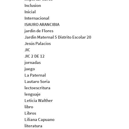
Inclusion
Inicial
Internacional
ISAURO ARANCIBIA
jardín de Flores
Jardín Maternal 5 Distrito Escolar 20
Jesús Palacios
JIC
JIC 2 DE 12
jornadas
juego
La Paternal
Lautaro Soria
lectoescritura
lenguaje
Leticia Walther
libro
Libros
Liliana Capuano
literatura