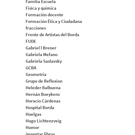
Familia Escuela
Fisica y quimica
Formación docente
Formación Ética y Ciudadana
fracciones
Frente de Artistas del Borda
FUDE
Gabriel l Brener
Gabriela Mefano
Gabriela Saslavsky
GCBA
Geometria
Grupo de Reflexion
Heleder Balbuena
Hernán Boeykens
Horacio Cárdenas
Hospital Borda
Huelgas
Hugo Lichtenzveig
Humor
importar libros