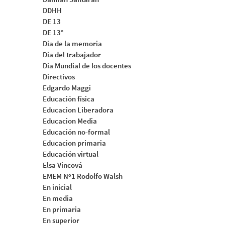
DDHH
DE 13
DE 13°
Dia de la memoria
Dia del trabajador
Dia Mundial de los docentes
Directivos
Edgardo Maggi
Educación física
Educacion Liberadora
Educacion Media
Educación no-formal
Educacion primaria
Educación virtual
Elsa Vincová
EMEM Nº1 Rodolfo Walsh
En inicial
En media
En primaria
En superior