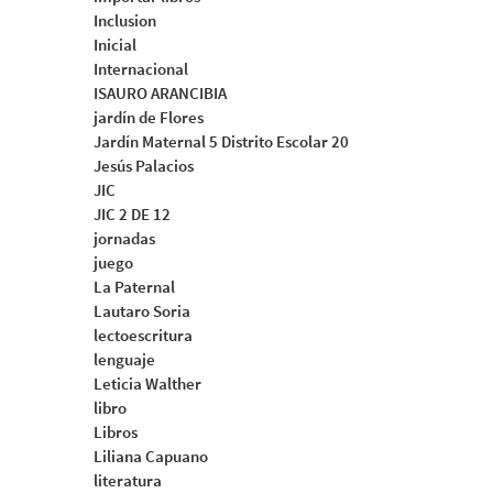
Inclusion
Inicial
Internacional
ISAURO ARANCIBIA
jardín de Flores
Jardín Maternal 5 Distrito Escolar 20
Jesús Palacios
JIC
JIC 2 DE 12
jornadas
juego
La Paternal
Lautaro Soria
lectoescritura
lenguaje
Leticia Walther
libro
Libros
Liliana Capuano
literatura