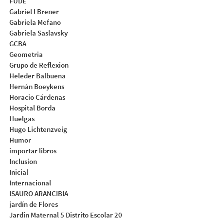
FUDE
Gabriel l Brener
Gabriela Mefano
Gabriela Saslavsky
GCBA
Geometria
Grupo de Reflexion
Heleder Balbuena
Hernán Boeykens
Horacio Cárdenas
Hospital Borda
Huelgas
Hugo Lichtenzveig
Humor
importar libros
Inclusion
Inicial
Internacional
ISAURO ARANCIBIA
jardín de Flores
Jardín Maternal 5 Distrito Escolar 20