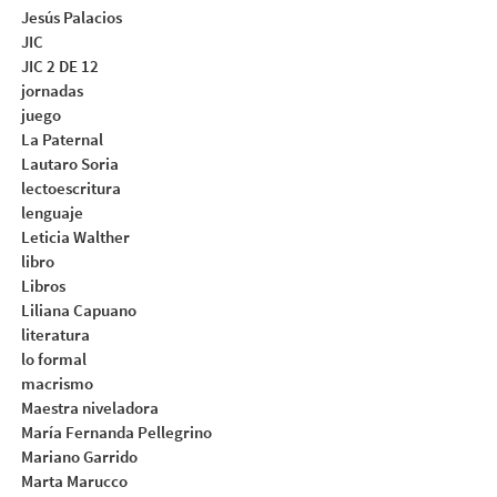
Jesús Palacios
JIC
JIC 2 DE 12
jornadas
juego
La Paternal
Lautaro Soria
lectoescritura
lenguaje
Leticia Walther
libro
Libros
Liliana Capuano
literatura
lo formal
macrismo
Maestra niveladora
María Fernanda Pellegrino
Mariano Garrido
Marta Marucco