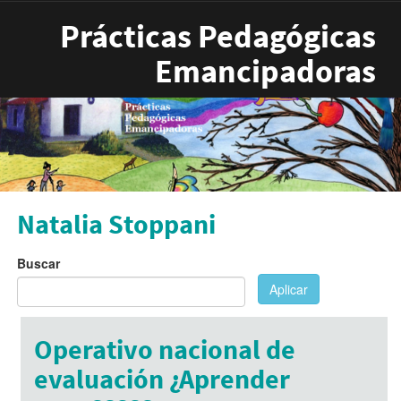
Pasar al contenido principal
Prácticas Pedagógicas
Emancipadoras
Natalia Stoppani
Buscar
Aplicar
Operativo nacional de
evaluación ¿Aprender