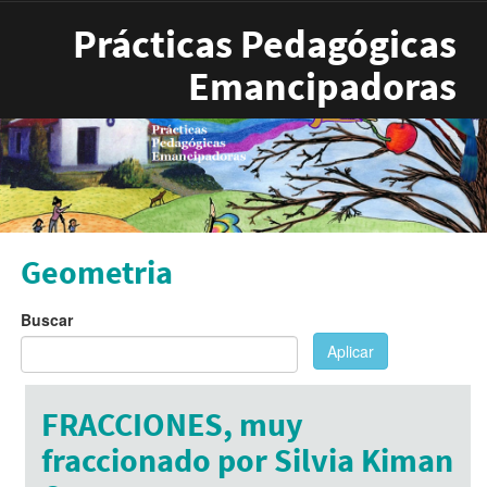
Pasar al contenido principal
Prácticas Pedagógicas
Emancipadoras
Geometria
Buscar
Aplicar
FRACCIONES, muy
fraccionado por Silvia Kiman