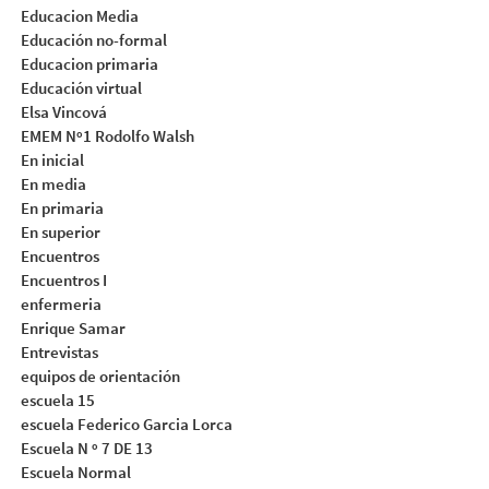
Educacion Media
Educación no-formal
Educacion primaria
Educación virtual
Elsa Vincová
EMEM Nº1 Rodolfo Walsh
En inicial
En media
En primaria
En superior
Encuentros
Encuentros I
enfermeria
Enrique Samar
Entrevistas
equipos de orientación
escuela 15
escuela Federico Garcia Lorca
Escuela N º 7 DE 13
Escuela Normal