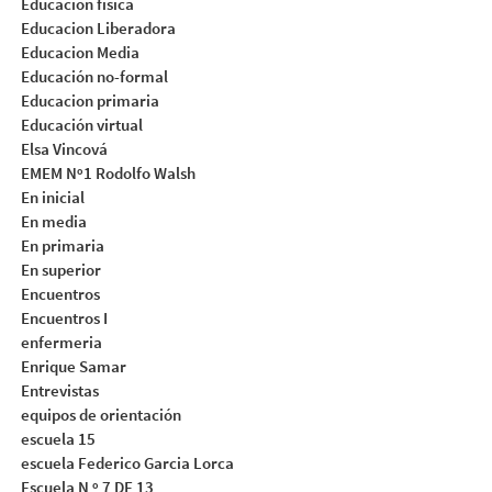
Educación física
Educacion Liberadora
Educacion Media
Educación no-formal
Educacion primaria
Educación virtual
Elsa Vincová
EMEM Nº1 Rodolfo Walsh
En inicial
En media
En primaria
En superior
Encuentros
Encuentros I
enfermeria
Enrique Samar
Entrevistas
equipos de orientación
escuela 15
escuela Federico Garcia Lorca
Escuela N º 7 DE 13