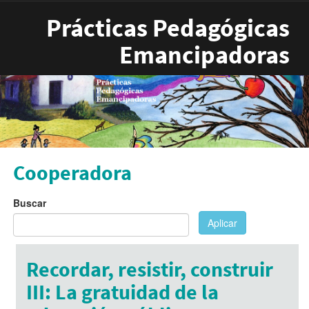
Pasar al contenido principal
Prácticas Pedagógicas
Emancipadoras
Cooperadora
Buscar
Aplicar
Recordar, resistir, construir
III: La gratuidad de la