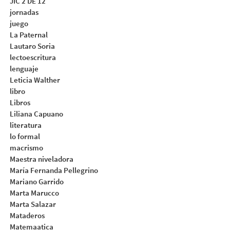
JIC 2 DE 12
jornadas
juego
La Paternal
Lautaro Soria
lectoescritura
lenguaje
Leticia Walther
libro
Libros
Liliana Capuano
literatura
lo formal
macrismo
Maestra niveladora
María Fernanda Pellegrino
Mariano Garrido
Marta Marucco
Marta Salazar
Mataderos
Matemaatica