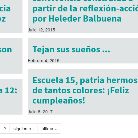
cia
partir de la reflexión-acci
ez
por Heleder Balbuena
Julio 12, 2015
son
Tejan sus sueños ...
Febrero 4, 2015
Escuela 15, patria hermos
a 12:
de tantos colores: ¡Feliz
cumpleaños!
Julio 8, 2017
2
siguiente ›
última »