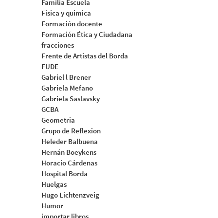
Familia Escuela
Fisica y quimica
Formación docente
Formación Ética y Ciudadana
fracciones
Frente de Artistas del Borda
FUDE
Gabriel l Brener
Gabriela Mefano
Gabriela Saslavsky
GCBA
Geometria
Grupo de Reflexion
Heleder Balbuena
Hernán Boeykens
Horacio Cárdenas
Hospital Borda
Huelgas
Hugo Lichtenzveig
Humor
importar libros