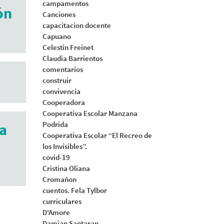
campamentos
ón
Canciones
capacitacion docente
Capuano
Celestin Freinet
Claudia Barrientos
comentarios
construir
convivencia
Cooperadora
Cooperativa Escolar Manzana
Podrida
a
Cooperativa Escolar “El Recreo de
los Invisibles”.
covid-19
Cristina Oliana
Cromañon
cuentos. Fela Tylbor
curriculares
D'Amore
Damian Santaran