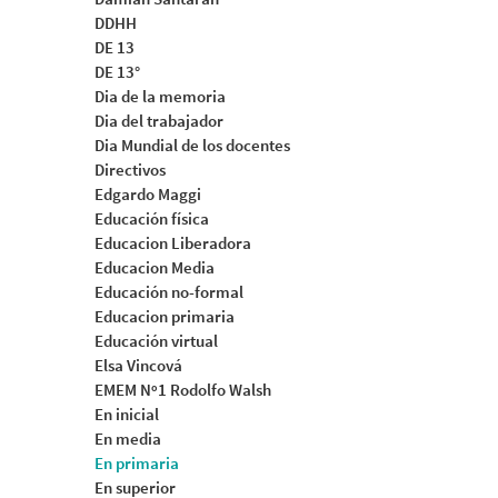
DDHH
DE 13
DE 13°
Dia de la memoria
Dia del trabajador
Dia Mundial de los docentes
Directivos
Edgardo Maggi
Educación física
Educacion Liberadora
Educacion Media
Educación no-formal
Educacion primaria
Educación virtual
Elsa Vincová
EMEM Nº1 Rodolfo Walsh
En inicial
En media
En primaria
En superior