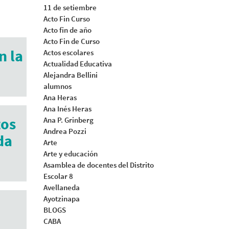
11 de setiembre
Acto Fin Curso
Acto fin de año
Acto Fin de Curso
n la
Actos escolares
Actualidad Educativa
Alejandra Bellini
alumnos
Ana Heras
Ana Inés Heras
tos
Ana P. Grinberg
Andrea Pozzi
da
Arte
Arte y educación
Asamblea de docentes del Distrito
Escolar 8
Avellaneda
Ayotzinapa
BLOGS
CABA