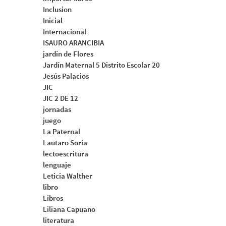
Inclusion
Inicial
Internacional
ISAURO ARANCIBIA
jardín de Flores
Jardín Maternal 5 Distrito Escolar 20
Jesús Palacios
JIC
JIC 2 DE 12
jornadas
juego
La Paternal
Lautaro Soria
lectoescritura
lenguaje
Leticia Walther
libro
Libros
Liliana Capuano
literatura