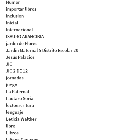
Humor
importar libros
Inclusion
Inicial
Internacional
ISAURO ARANCIBIA
jardín de Flores
Jardín Maternal 5 Distrito Escolar 20
Jesús Palacios
JIC
JIC 2 DE 12
jornadas
juego
La Paternal
Lautaro Soria
lectoescritura
lenguaje
Leticia Walther
libro
Libros
Liliana Capuano