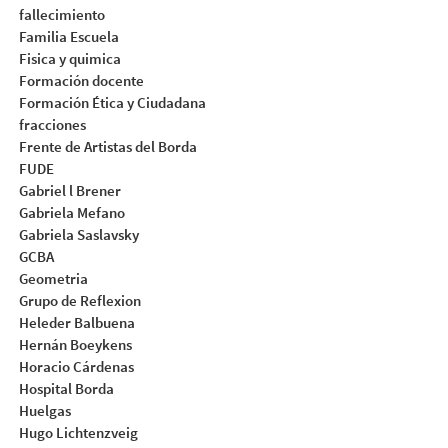
fallecimiento
Familia Escuela
Fisica y quimica
Formación docente
Formación Ética y Ciudadana
fracciones
Frente de Artistas del Borda
FUDE
Gabriel l Brener
Gabriela Mefano
Gabriela Saslavsky
GCBA
Geometria
Grupo de Reflexion
Heleder Balbuena
Hernán Boeykens
Horacio Cárdenas
Hospital Borda
Huelgas
Hugo Lichtenzveig