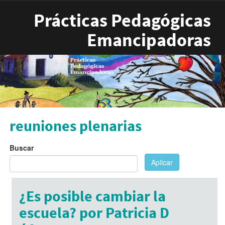
Pasar al contenido principal
Prácticas Pedagógicas
Emancipadoras
reuniones plenarias
Buscar
Aplicar
¿Es posible cambiar la
escuela? por Patricia D