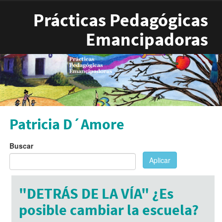
Pasar al contenido principal
Prácticas Pedagógicas
Emancipadoras
Patricia D´Amore
Buscar
Aplicar
"DETRÁS DE LA VÍA" ¿Es
posible cambiar la escuela?