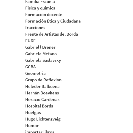
Familia Escuela
Fisica y quimica
Formación docente
Formación Ética y Ciudadana
fracciones
Frente de Artistas del Borda
FUDE
Gabriel l Brener
Gabriela Mefano
Gabriela Saslavsky
GCBA
Geometria
Grupo de Reflexion
Heleder Balbuena
Hernán Boeykens
Horacio Cárdenas
Hospital Borda
Huelgas
Hugo Lichtenzveig
Humor
importar libros