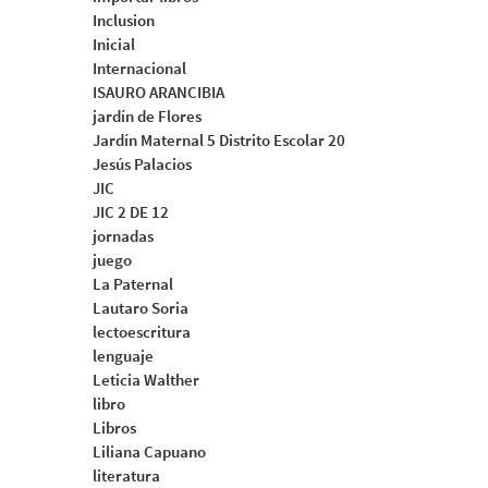
Inclusion
Inicial
Internacional
ISAURO ARANCIBIA
jardín de Flores
Jardín Maternal 5 Distrito Escolar 20
Jesús Palacios
JIC
JIC 2 DE 12
jornadas
juego
La Paternal
Lautaro Soria
lectoescritura
lenguaje
Leticia Walther
libro
Libros
Liliana Capuano
literatura