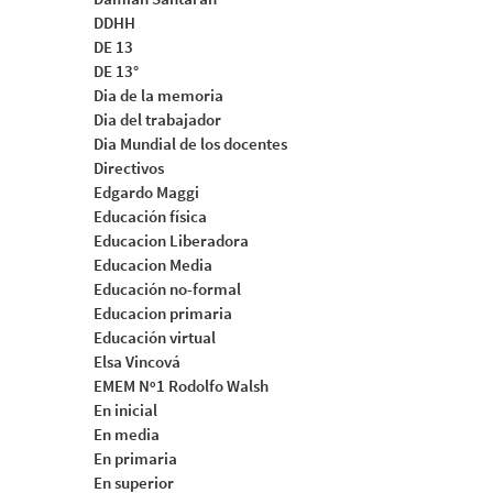
DDHH
DE 13
DE 13°
Dia de la memoria
Dia del trabajador
Dia Mundial de los docentes
Directivos
Edgardo Maggi
Educación física
Educacion Liberadora
Educacion Media
Educación no-formal
Educacion primaria
Educación virtual
Elsa Vincová
EMEM Nº1 Rodolfo Walsh
En inicial
En media
En primaria
En superior