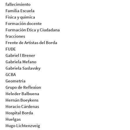
fallecimiento
Familia Escuela
Fisica y quimica
Formación docente
Formación Ética y Ciudadana
fracciones
Frente de Artistas del Borda
FUDE
Gabriel l Brener
Gabriela Mefano
Gabriela Saslavsky
GCBA
Geometria
Grupo de Reflexion
Heleder Balbuena
Hernán Boeykens
Horacio Cárdenas
Hospital Borda
Huelgas
Hugo Lichtenzveig