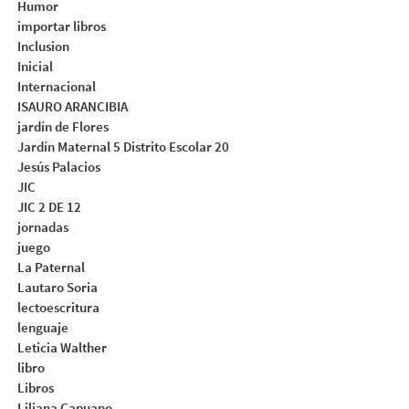
Humor
importar libros
Inclusion
Inicial
Internacional
ISAURO ARANCIBIA
jardín de Flores
Jardín Maternal 5 Distrito Escolar 20
Jesús Palacios
JIC
JIC 2 DE 12
jornadas
juego
La Paternal
Lautaro Soria
lectoescritura
lenguaje
Leticia Walther
libro
Libros
Liliana Capuano