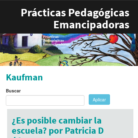
Pasar al contenido principal
Prácticas Pedagógicas
Emancipadoras
Kaufman
Buscar
Aplicar
¿Es posible cambiar la
escuela? por Patricia D