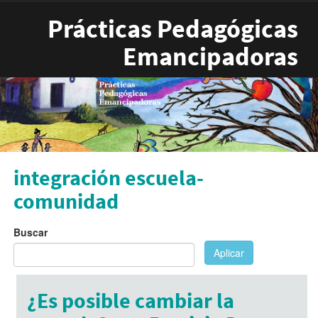
Pasar al contenido principal
Prácticas Pedagógicas
Emancipadoras
integración escuela-
comunidad
Buscar
Aplicar
¿Es posible cambiar la