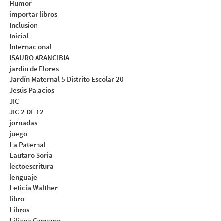
Humor
importar libros
Inclusion
Inicial
Internacional
ISAURO ARANCIBIA
jardín de Flores
Jardín Maternal 5 Distrito Escolar 20
Jesús Palacios
JIC
JIC 2 DE 12
jornadas
juego
La Paternal
Lautaro Soria
lectoescritura
lenguaje
Leticia Walther
libro
Libros
Liliana Capuano