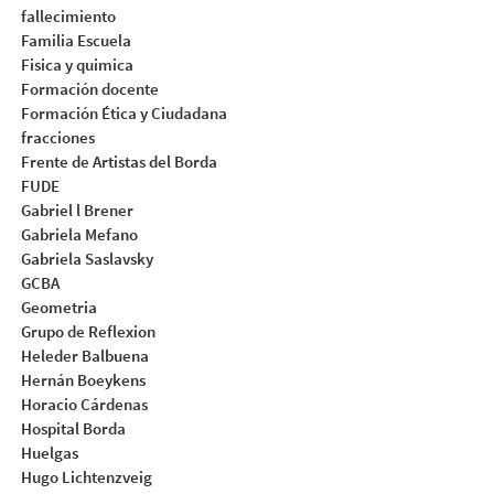
fallecimiento
Familia Escuela
Fisica y quimica
Formación docente
Formación Ética y Ciudadana
fracciones
Frente de Artistas del Borda
FUDE
Gabriel l Brener
Gabriela Mefano
Gabriela Saslavsky
GCBA
Geometria
Grupo de Reflexion
Heleder Balbuena
Hernán Boeykens
Horacio Cárdenas
Hospital Borda
Huelgas
Hugo Lichtenzveig