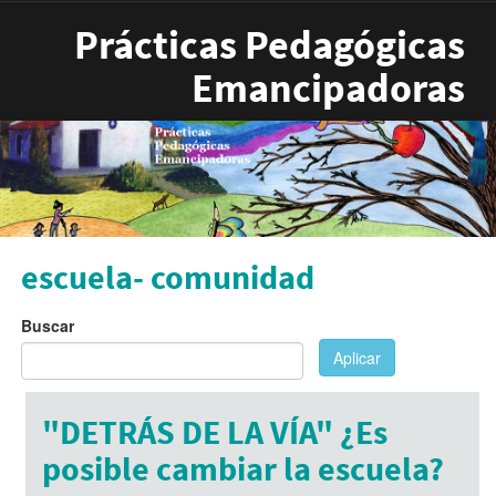
Pasar al contenido principal
Prácticas Pedagógicas
Emancipadoras
escuela- comunidad
Buscar
Aplicar
"DETRÁS DE LA VÍA" ¿Es
posible cambiar la escuela?