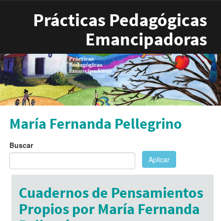
Pasar al contenido principal
Prácticas Pedagógicas
Emancipadoras
María Fernanda Pellegrino
Buscar
Aplicar
Cuadernos de Pensamientos
Propios por María Fernanda