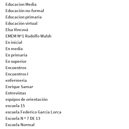
Educacion Media
Educación no-formal
Educacion primaria
Educación virtual
Elsa Vincová
EMEM Nº1 Rodolfo Walsh
En inicial
En media
En primaria
En superior
Encuentros
Encuentros I
enfermeria
Enrique Samar
Entrevistas
equipos de orientación
escuela 15
escuela Federico Garcia Lorca
Escuela N º 7 DE 13
Escuela Normal