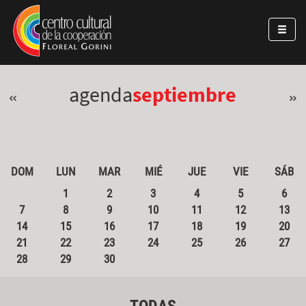
Pasar al contenido principal
Jump to main content
agenda
septiembre
«
»
DOM
LUN
MAR
MIÉ
JUE
VIE
SÁB
1
2
3
4
5
6
7
8
9
10
11
12
13
14
15
16
17
18
19
20
21
22
23
24
25
26
27
28
29
30