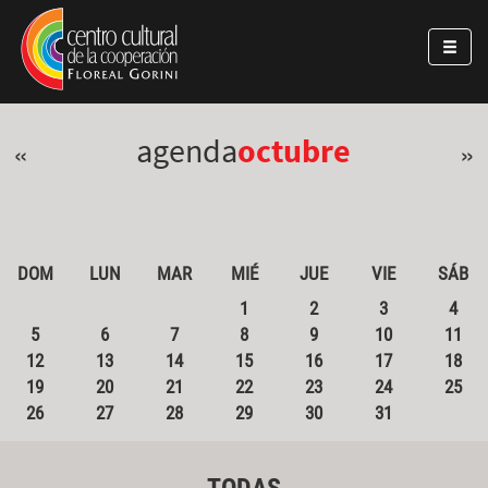
Pasar al contenido principal
Jump to main content
agenda
octubre
«
»
DOM
LUN
MAR
MIÉ
JUE
VIE
SÁB
1
2
3
4
5
6
7
8
9
10
11
12
13
14
15
16
17
18
19
20
21
22
23
24
25
26
27
28
29
30
31