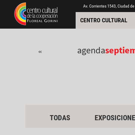
Pasar al contenido principal
Jump to main content
Av. Corrientes 1543, Ciudad de
CENTRO CULTURAL
agenda
septie
«
TODAS
EXPOSICION