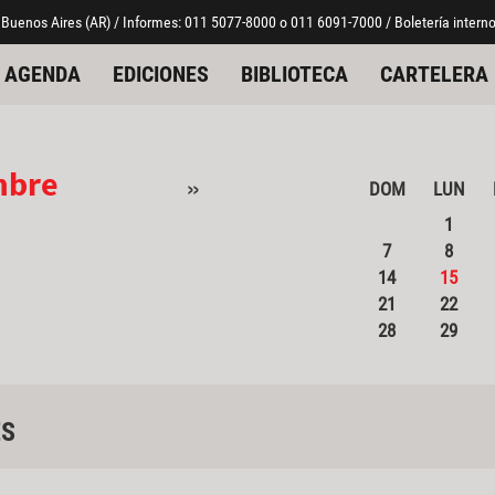
 Buenos Aires (AR) / Informes: 011 5077-8000 o 011 6091-7000 / Boletería interno
AGENDA
EDICIONES
BIBLIOTECA
CARTELERA
mbre
»
DOM
LUN
1
7
8
14
15
21
22
28
29
ES