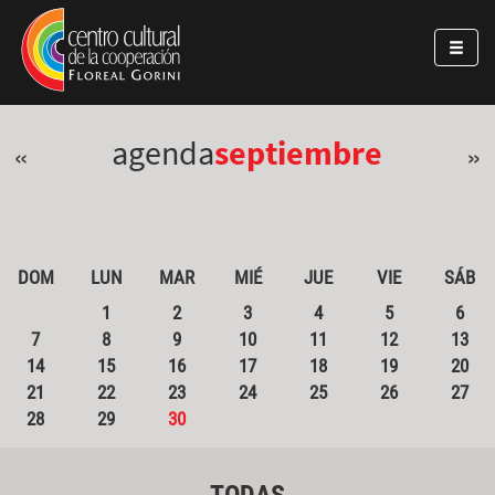
Pasar al contenido principal
Jump to main content
agenda
septiembre
«
»
DOM
LUN
MAR
MIÉ
JUE
VIE
SÁB
1
2
3
4
5
6
7
8
9
10
11
12
13
14
15
16
17
18
19
20
21
22
23
24
25
26
27
28
29
30