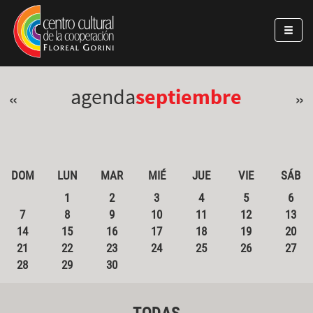
Pasar al contenido principal
Jump to main content
agenda
septiembre
«
»
DOM
LUN
MAR
MIÉ
JUE
VIE
SÁB
1
2
3
4
5
6
7
8
9
10
11
12
13
14
15
16
17
18
19
20
21
22
23
24
25
26
27
28
29
30