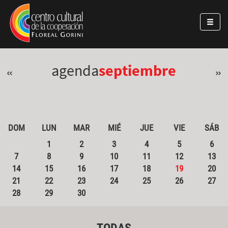
Pasar al contenido principal
Jump to main content
agenda
septiembre
«
»
DOM
LUN
MAR
MIÉ
JUE
VIE
SÁB
1
2
3
4
5
6
7
8
9
10
11
12
13
14
15
16
17
18
19
20
21
22
23
24
25
26
27
28
29
30