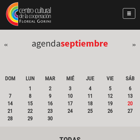
Pasar al contenido principal
Jump to main content
agenda
septiembre
«
»
DOM
LUN
MAR
MIÉ
JUE
VIE
SÁB
1
2
3
4
5
6
7
8
9
10
11
12
13
14
15
16
17
18
19
20
21
22
23
24
25
26
27
28
29
30