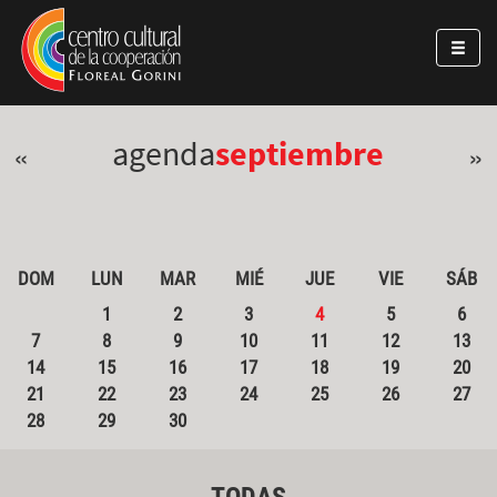
Pasar al contenido principal
Jump to main content
agenda
septiembre
«
»
DOM
LUN
MAR
MIÉ
JUE
VIE
SÁB
1
2
3
4
5
6
7
8
9
10
11
12
13
14
15
16
17
18
19
20
21
22
23
24
25
26
27
28
29
30