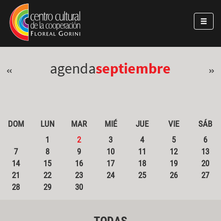
Pasar al contenido principal
Jump to main content
agenda
septiembre
«
»
DOM
LUN
MAR
MIÉ
JUE
VIE
SÁB
1
2
3
4
5
6
7
8
9
10
11
12
13
14
15
16
17
18
19
20
21
22
23
24
25
26
27
28
29
30