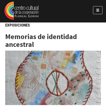
Pasar al contenido principal
Jump to main content
EXPOSICIONES
Memorias de identidad
ancestral