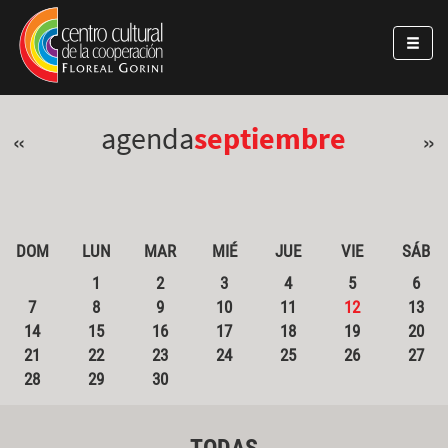
Pasar al contenido principal
Jump to main content
agenda
septiembre
«
»
DOM
LUN
MAR
MIÉ
JUE
VIE
SÁB
1
2
3
4
5
6
7
8
9
10
11
12
13
14
15
16
17
18
19
20
21
22
23
24
25
26
27
28
29
30