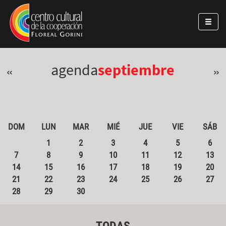
Pasar al contenido principal
Jump to main content
agenda
septiembre
«
»
DOM
LUN
MAR
MIÉ
JUE
VIE
SÁB
1
2
3
4
5
6
7
8
9
10
11
12
13
14
15
16
17
18
19
20
21
22
23
24
25
26
27
28
29
30