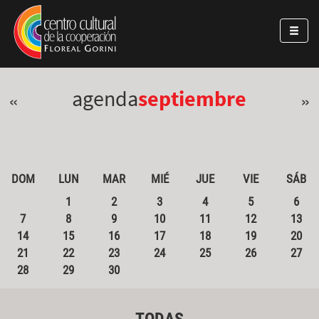
Pasar al contenido principal
Jump to main content
agenda
septiembre
«
»
DOM
LUN
MAR
MIÉ
JUE
VIE
SÁB
1
2
3
4
5
6
7
8
9
10
11
12
13
14
15
16
17
18
19
20
21
22
23
24
25
26
27
28
29
30