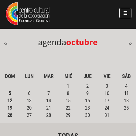
Pasar al contenido principal
Jump to main content
agenda
octubre
«
»
DOM
LUN
MAR
MIÉ
JUE
VIE
SÁB
1
2
3
4
5
6
7
8
9
10
11
12
13
14
15
16
17
18
19
20
21
22
23
24
25
26
27
28
29
30
31