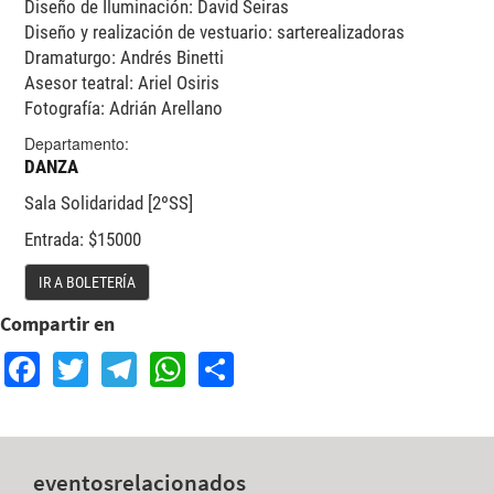
Diseño de Iluminación: David Seiras
Diseño y realización de vestuario: sarterealizadoras
Dramaturgo: Andrés Binetti
Asesor teatral: Ariel Osiris
Fotografía: Adrián Arellano
Departamento:
DANZA
Sala Solidaridad [2ºSS]
Entrada: $15000
IR A BOLETERÍA
Compartir en
Facebook
Twitter
Telegram
WhatsApp
Share
eventos
relacionados