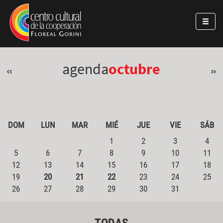
Pasar al contenido principal
Jump to main content
agenda
octubre
«
»
DOM
LUN
MAR
MIÉ
JUE
VIE
SÁB
1
2
3
4
5
6
7
8
9
10
11
12
13
14
15
16
17
18
19
20
21
22
23
24
25
26
27
28
29
30
31