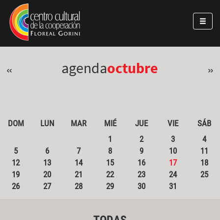
Pasar al contenido principal
Jump to main content
agenda
octubre
«
»
DOM
LUN
MAR
MIÉ
JUE
VIE
SÁB
1
2
3
4
5
6
7
8
9
10
11
12
13
14
15
16
17
18
19
20
21
22
23
24
25
26
27
28
29
30
31