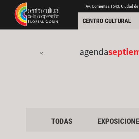
Pasar al contenido principal
Jump to main content
Av. Corrientes 1543, Ciudad de
CENTRO CULTURAL
agenda
septie
«
TODAS
EXPOSICION