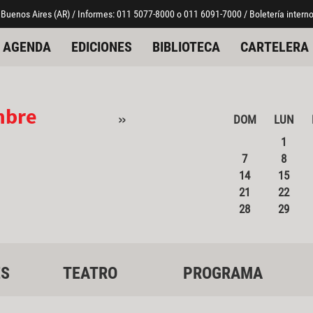
 Buenos Aires (AR) / Informes: 011 5077-8000 o 011 6091-7000 / Boletería interno
AGENDA
EDICIONES
BIBLIOTECA
CARTELERA
mbre
»
DOM
LUN
1
7
8
14
15
21
22
28
29
ES
TEATRO
PROGRAMA