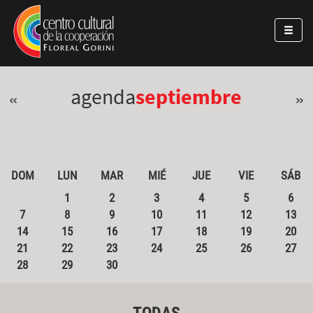
Pasar al contenido principal
Jump to main content
agenda
septiembre
«
»
DOM
LUN
MAR
MIÉ
JUE
VIE
SÁB
1
2
3
4
5
6
7
8
9
10
11
12
13
14
15
16
17
18
19
20
21
22
23
24
25
26
27
28
29
30