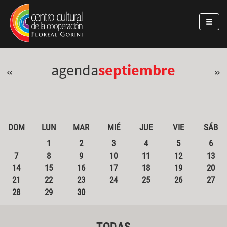
Pasar al contenido principal
Jump to main content
agenda
septiembre
«
»
DOM
LUN
MAR
MIÉ
JUE
VIE
SÁB
1
2
3
4
5
6
7
8
9
10
11
12
13
14
15
16
17
18
19
20
21
22
23
24
25
26
27
28
29
30