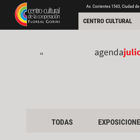
Pasar al contenido principal
Jump to main content
Av. Corrientes 1543, Ciudad de
CENTRO CULTURAL
agenda
juli
«
TODAS
EXPOSICION