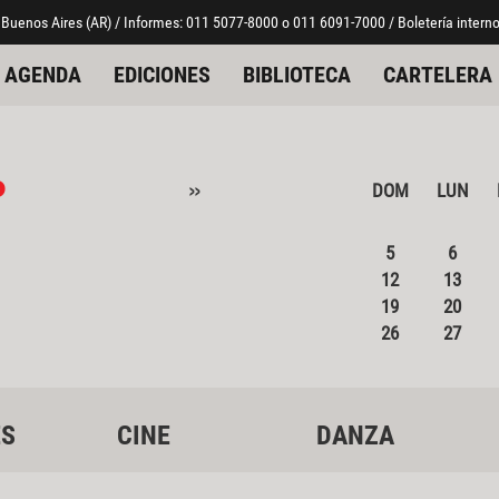
 Buenos Aires (AR) / Informes: 011 5077-8000 o 011 6091-7000 / Boletería interno
AGENDA
EDICIONES
BIBLIOTECA
CARTELERA
o
»
DOM
LUN
5
6
12
13
19
20
26
27
ES
CINE
DANZA