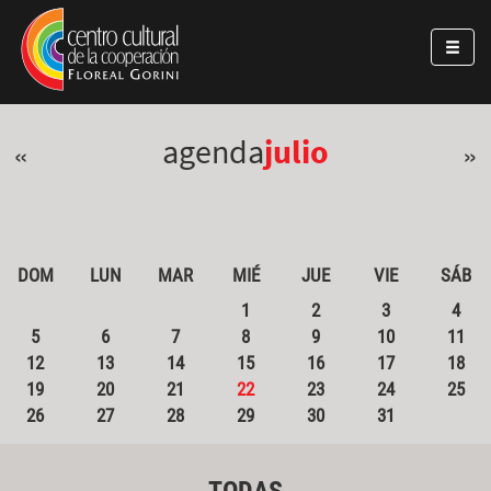
Pasar al contenido principal
Jump to main content
agenda
julio
«
»
DOM
LUN
MAR
MIÉ
JUE
VIE
SÁB
1
2
3
4
5
6
7
8
9
10
11
12
13
14
15
16
17
18
19
20
21
22
23
24
25
26
27
28
29
30
31