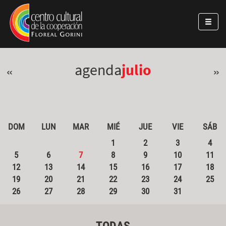
Pasar al contenido principal
Jump to main content
agenda
julio
«
»
DOM
LUN
MAR
MIÉ
JUE
VIE
SÁB
1
2
3
4
5
6
7
8
9
10
11
12
13
14
15
16
17
18
19
20
21
22
23
24
25
26
27
28
29
30
31