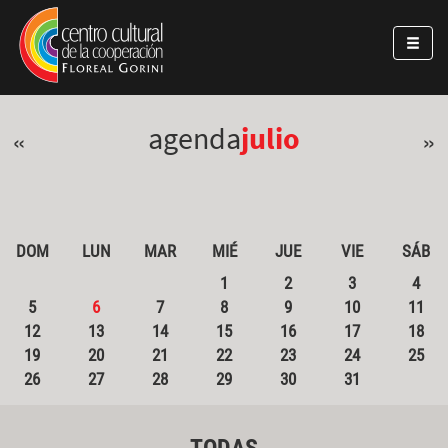
Pasar al contenido principal
Jump to main content
agenda
julio
«
»
DOM
LUN
MAR
MIÉ
JUE
VIE
SÁB
1
2
3
4
5
6
7
8
9
10
11
12
13
14
15
16
17
18
19
20
21
22
23
24
25
26
27
28
29
30
31