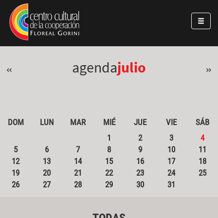
Pasar al contenido principal
Jump to main content
agenda
julio
«
»
DOM
LUN
MAR
MIÉ
JUE
VIE
SÁB
1
2
3
4
5
6
7
8
9
10
11
12
13
14
15
16
17
18
19
20
21
22
23
24
25
26
27
28
29
30
31