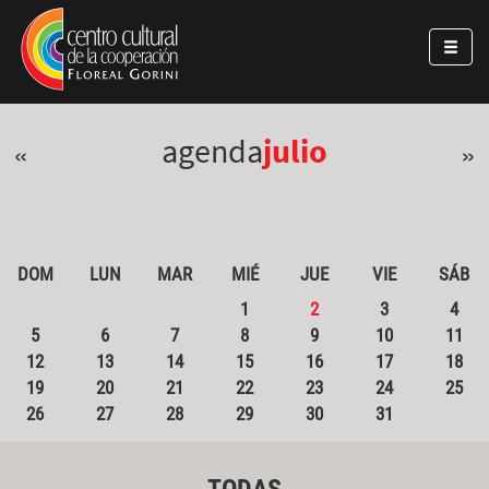
Pasar al contenido principal
Jump to main content
agenda
julio
«
»
DOM
LUN
MAR
MIÉ
JUE
VIE
SÁB
1
2
3
4
5
6
7
8
9
10
11
12
13
14
15
16
17
18
19
20
21
22
23
24
25
26
27
28
29
30
31