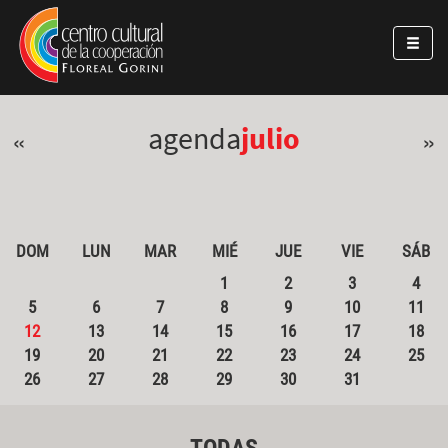
Pasar al contenido principal
Jump to main content
agenda
julio
«
»
DOM
LUN
MAR
MIÉ
JUE
VIE
SÁB
1
2
3
4
5
6
7
8
9
10
11
12
13
14
15
16
17
18
19
20
21
22
23
24
25
26
27
28
29
30
31