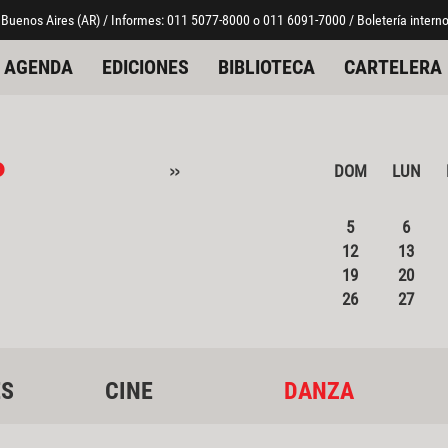
 Buenos Aires (AR) / Informes: 011 5077-8000 o 011 6091-7000 / Boletería interno
AGENDA
EDICIONES
BIBLIOTECA
CARTELERA
o
»
DOM
LUN
5
6
12
13
19
20
26
27
ES
CINE
DANZA