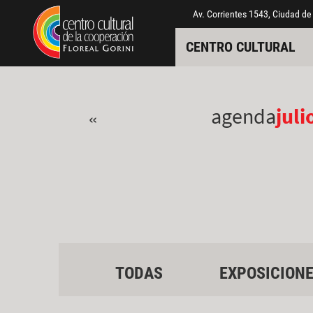
Pasar al contenido principal
Jump to main content
Av. Corrientes 1543, Ciudad de
CENTRO CULTURAL
agenda
juli
«
TODAS
EXPOSICION